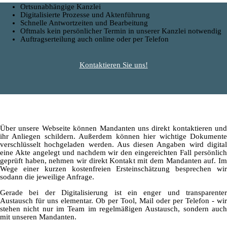
Ortsunabhängige Kanzlei
Digitalisierte Prozesse und Aktenführung
Schnelle Antwortzeiten und Bearbeitung
Oftmals kein persönlicher Termin in unserer Kanzlei notwendig
Auftragserteilung auch online oder per Telefon
Kontaktieren Sie uns!
Über unsere Webseite können Mandanten uns direkt kontaktieren und
ihr Anliegen schildern. Außerdem können hier wichtige Dokumente
verschlüsselt hochgeladen werden. Aus diesen Angaben wird digital
eine Akte angelegt und nachdem wir den eingereichten Fall persönlich
geprüft haben, nehmen wir direkt Kontakt mit dem Mandanten auf. Im
Wege einer kurzen kostenfreien Ersteinschätzung besprechen wir
sodann die jeweilige Anfrage.
Gerade bei der Digitalisierung ist ein enger und transparenter
Austausch für uns elementar. Ob per Tool, Mail oder per Telefon - wir
stehen nicht nur im Team im regelmäßigen Austausch, sondern auch
mit unseren Mandanten.