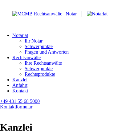
Zum
Inhalt
springen
MCMB
Rechtsan
Rechtsan
|
|
Notar
Notariat
Notar
in
Ihr Notar
Kiel
Schwerpunkte
Fragen und Antworten
Rechtsanwälte
Ihre Rechtsanwälte
Schwerpunkte
Rechtsprodukte
Kanzlei
Anfahrt
Kontakt
+49 431 55 68 5000
Kontaktformular
Kanzlei