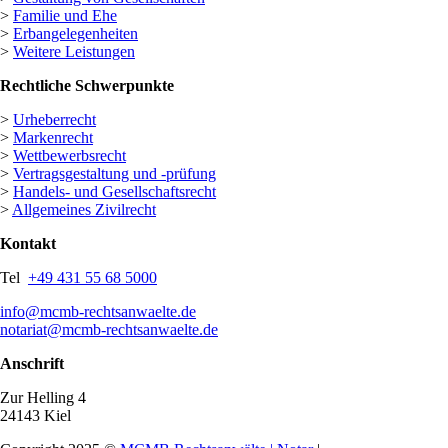
>
Familie und Ehe
>
Erbangelegenheiten
>
Weitere Leistungen
Rechtliche Schwerpunkte
>
Urheberrecht
>
Markenrecht
>
Wettbewerbsrecht
>
Vertragsgestaltung und -prüfung
>
Handels- und Gesellschaftsrecht
>
Allgemeines Zivilrecht
Kontakt
Tel
+49 431 55 68 5000
info@mcmb-rechtsanwaelte.de
notariat@mcmb-rechtsanwaelte.de
Anschrift
Zur Helling 4
24143 Kiel